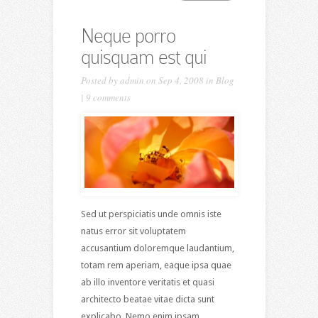
Neque porro
quisquam est qui
Posted by
admin
on Sep 4, 2008 in
Blog
|
9 comments
Sed ut perspiciatis unde omnis iste
natus error sit voluptatem
accusantium doloremque laudantium,
totam rem aperiam, eaque ipsa quae
ab illo inventore veritatis et quasi
architecto beatae vitae dicta sunt
explicabo. Nemo enim ipsam