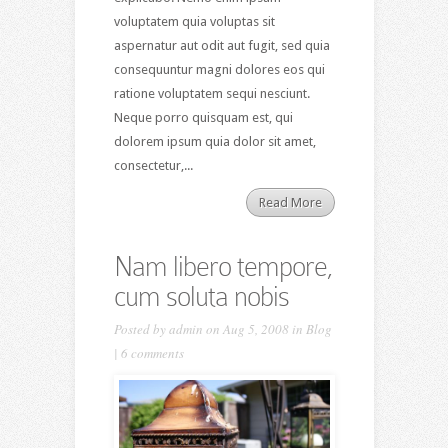
voluptatem quia voluptas sit
aspernatur aut odit aut fugit, sed quia
consequuntur magni dolores eos qui
ratione voluptatem sequi nesciunt.
Neque porro quisquam est, qui
dolorem ipsum quia dolor sit amet,
consectetur,...
Read More
Nam libero tempore,
cum soluta nobis
Posted by
admin
on Aug 5, 2008 in
Blog
|
6 comments