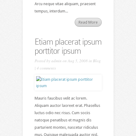
Arcu neque vitae aliquam, praesent
tempus, interdum...
Read More
Etiam placerat ipsum
porttitor ipsum
Posted by
admin
on Aug 5, 2008 in
Blog
|
4 comments
Mauris faucibus velit ac lorem.
Aliquam auctor laoreet erat. Phasellus
luctus odio nec risus. Cum sociis
natoque penatibus et magnis dis
parturient montes, nascetur ridiculus
mus. Quisque malesuada auctor nisl.