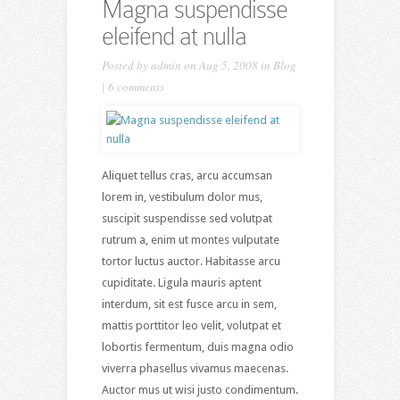
Magna suspendisse
eleifend at nulla
Posted by
admin
on Aug 5, 2008 in
Blog
|
6 comments
Aliquet tellus cras, arcu accumsan
lorem in, vestibulum dolor mus,
suscipit suspendisse sed volutpat
rutrum a, enim ut montes vulputate
tortor luctus auctor. Habitasse arcu
cupiditate. Ligula mauris aptent
interdum, sit est fusce arcu in sem,
mattis porttitor leo velit, volutpat et
lobortis fermentum, duis magna odio
viverra phasellus vivamus maecenas.
Auctor mus ut wisi justo condimentum.