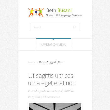
NAVIGATION MENU
Home
»
Posts Tagged
"
ftp"
Ut sagittis ultrices
urna eget erat non
Posted by
admin
on Sep 5, 2008 in
Portfolio
|
23 comments