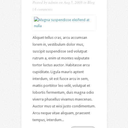
Posted by
admin
on Aug 5, 2008 in
Blog
|
6 comments
Aliquet tellus cras, arcu accumsan
lorem in, vestibulum dolor mus,
suscipit suspendisse sed volutpat
rutrum a, enim ut montes vulputate
tortor luctus auctor. Habitasse arcu
cupiditate. Ligula mauris aptent
interdum, sit est fusce arcu in sem,
mattis porttitor leo velit, volutpat et
lobortis fermentum, duis magna odio
viverra phasellus vivamus maecenas.
Auctor mus ut wisi justo condimentum.
Arcu neque vitae aliquam, praesent
tempus, interdum...