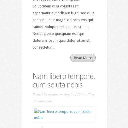
voluptatem quia voluptas sit
aspernatur aut odit aut fugit, sed quia
consequuntur magni dolores eos qui
ratione voluptatem sequi nesciunt.
Neque porro quisquam est, qui
dolorem ipsum quia dolor sit amet,
consectetur,...
Read More
Nam libero tempore,
cum soluta nobis
Posted by
admin
on Aug 5, 2008 in
Blog
|
6 comments