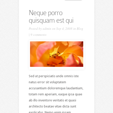
Neque porro
quisquam est qui
Posted by
admin
on Sep 4, 2008 in
Blog
|
9 comments
Sed ut perspiciatis unde omnis iste
natus error sit voluptatem
accusantium doloremque laudantium,
totam rem aperiam, eaque ipsa quae
ab illo inventore veritatis et quasi
architecto beatae vitae dicta sunt
explicabo. Nemo enim ipsam