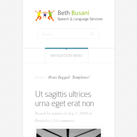
NAVIGATION MENU
Home
»
Posts Tagged
"
Templates"
Ut sagittis ultrices
urna eget erat non
Posted by
admin
on Sep 5, 2008 in
Portfolio
|
23 comments