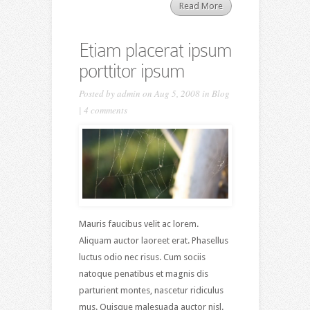
Read More
Etiam placerat ipsum
porttitor ipsum
Posted by
admin
on Aug 5, 2008 in
Blog
|
4 comments
Mauris faucibus velit ac lorem.
Aliquam auctor laoreet erat. Phasellus
luctus odio nec risus. Cum sociis
natoque penatibus et magnis dis
parturient montes, nascetur ridiculus
mus. Quisque malesuada auctor nisl.