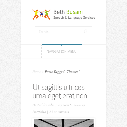
NAVIGATION MENU
Home
»
Posts Tagged
"
Themes"
Ut sagittis ultrices
urna eget erat non
Posted by
admin
on Sep 5, 2008 in
Portfolio
|
23 comments