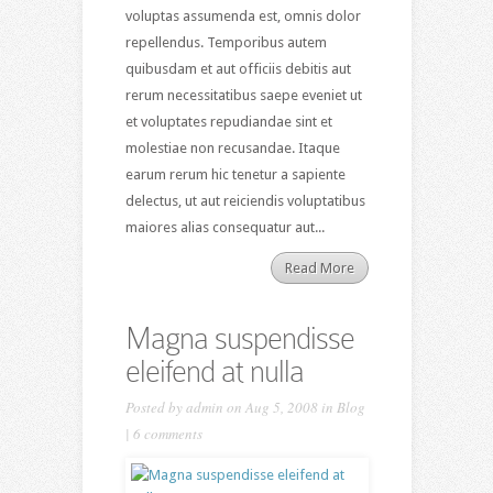
voluptas assumenda est, omnis dolor
repellendus. Temporibus autem
quibusdam et aut officiis debitis aut
rerum necessitatibus saepe eveniet ut
et voluptates repudiandae sint et
molestiae non recusandae. Itaque
earum rerum hic tenetur a sapiente
delectus, ut aut reiciendis voluptatibus
maiores alias consequatur aut...
Read More
Magna suspendisse
eleifend at nulla
Posted by
admin
on Aug 5, 2008 in
Blog
|
6 comments