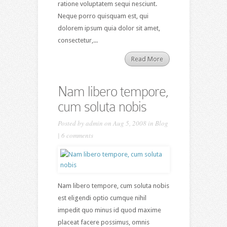
ratione voluptatem sequi nesciunt.
Neque porro quisquam est, qui
dolorem ipsum quia dolor sit amet,
consectetur,...
Read More
Nam libero tempore,
cum soluta nobis
Posted by
admin
on Aug 5, 2008 in
Blog
|
6 comments
Nam libero tempore, cum soluta nobis
est eligendi optio cumque nihil
impedit quo minus id quod maxime
placeat facere possimus, omnis