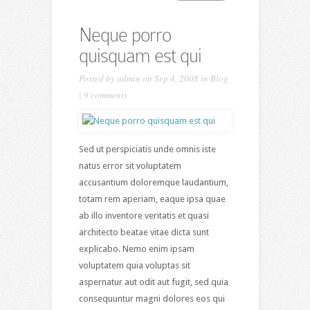
Neque porro
quisquam est qui
Posted by
admin
on Sep 4, 2008 in
Blog
|
9 comments
Sed ut perspiciatis unde omnis iste
natus error sit voluptatem
accusantium doloremque laudantium,
totam rem aperiam, eaque ipsa quae
ab illo inventore veritatis et quasi
architecto beatae vitae dicta sunt
explicabo. Nemo enim ipsam
voluptatem quia voluptas sit
aspernatur aut odit aut fugit, sed quia
consequuntur magni dolores eos qui