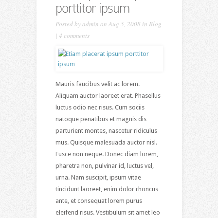
porttitor ipsum
Posted by
admin
on Aug 5, 2008 in
Blog
|
4 comments
Mauris faucibus velit ac lorem.
Aliquam auctor laoreet erat. Phasellus
luctus odio nec risus. Cum sociis
natoque penatibus et magnis dis
parturient montes, nascetur ridiculus
mus. Quisque malesuada auctor nisl.
Fusce non neque. Donec diam lorem,
pharetra non, pulvinar id, luctus vel,
urna. Nam suscipit, ipsum vitae
tincidunt laoreet, enim dolor rhoncus
ante, et consequat lorem purus
eleifend risus. Vestibulum sit amet leo